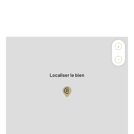
Afficher sur la carte :
+
Agence
-
Localiser le bien
Vue globale
2
Surface totale : 81,2 m
2
Surface habitable : 81,2 m
Type d'appartement : F3
er
Étage : 1