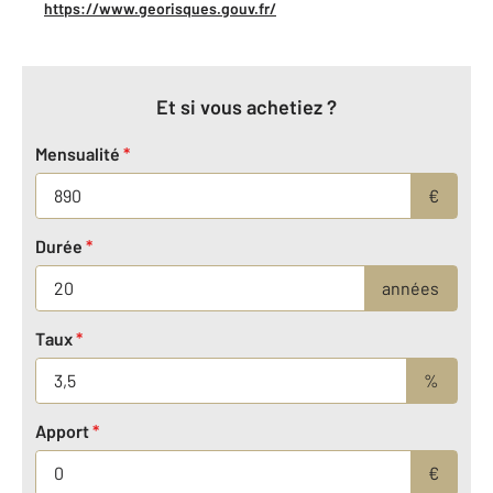
https://www.georisques.gouv.fr/
Et si vous achetiez ?
Mensualité
*
€
Durée
*
années
Taux
*
%
Apport
*
€