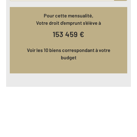
Pour cette mensualité,
Votre droit d'emprunt s'élève à
153 459
€
Voir les 10 biens correspondant à votre
budget