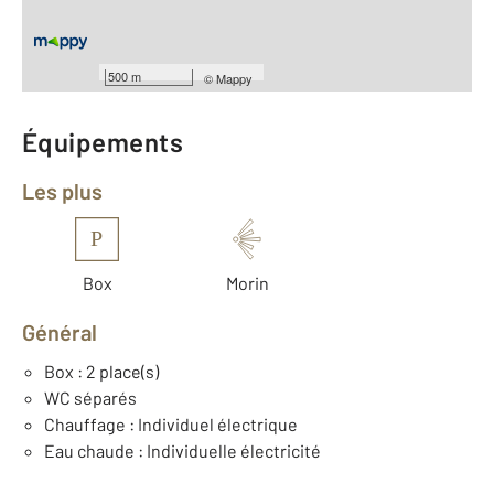
Nombre de pièces : 3
[Voir le détail]
Type de construction : Traditionnelle
Année construction : 2012
500 m
©
Mappy
Équipements
Les plus
P
Box
Morin
Général
Box : 2 place(s)
WC séparés
Chauffage : Individuel électrique
Eau chaude : Individuelle électricité