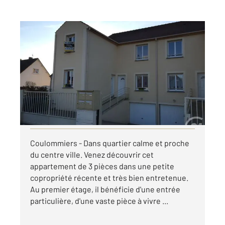
COULOMMIERS 77
2
81,21 m
, 3 pièces
Ref : 25257
Appartement F3 à louer
890 €
par mois charges comprises
Visiter le site dédié
Coulommiers - Dans quartier calme et proche
du centre ville. Venez découvrir cet
appartement de 3 pièces dans une petite
copropriété récente et très bien entretenue.
Au premier étage, il bénéficie d'une entrée
particulière, d'une vaste pièce à vivre ...