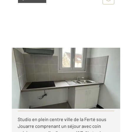
LA FERTE SOUS JOUARRE 77
2
25,10 m
, 1 pièce
Ref : 25280
Appartement Studio à louer
480 €
par mois charges comprises
Visiter le site dédié
Studio en plein centre ville de la Ferté sous
Jouarre comprenant un séjour avec coin