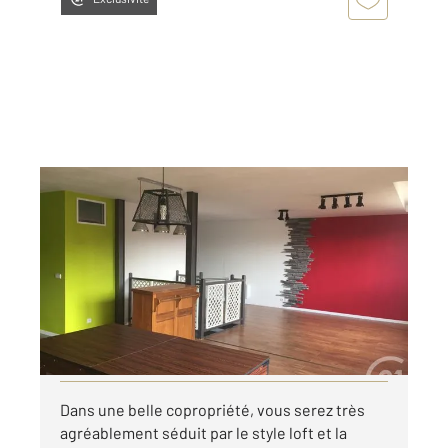
REBAIS 77
2
119,31 m
, 3 pièces
Ref : 25216
Appartement F3 à louer
829 €
par mois charges comprises
Visiter le site dédié
Dans une belle copropriété, vous serez très
agréablement séduit par le style loft et la