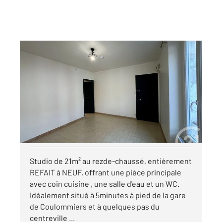
COULOMMIERS 77
2
21,76 m
, 1 pièce
Ref : 25222
Appartement F1 à louer
556 €
par mois charges comprises
Visiter le site dédié
Studio de 21m² au rezde-chaussé, entièrement
REFAIT à NEUF, offrant une pièce principale
avec coin cuisine , une salle d'eau et un WC.
Idéalement situé à 5minutes à pied de la gare
de Coulommiers et à quelques pas du
centreville ...