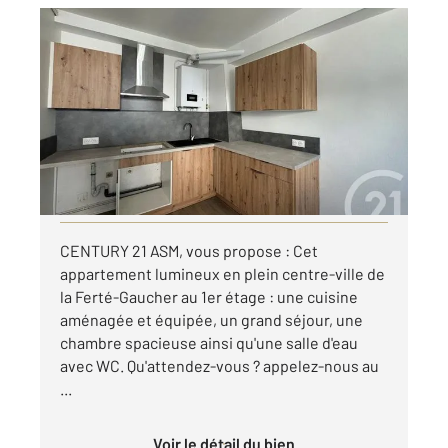
LA FERTE GAUCHER 77
2
61,61 m
, 2 pièces
Ref : 25134
Appartement F2 à louer
728 €
par mois charges comprises
Visiter le site dédié
CENTURY 21 ASM, vous propose : Cet
appartement lumineux en plein centre-ville de
la Ferté-Gaucher au 1er étage : une cuisine
aménagée et équipée, un grand séjour, une
chambre spacieuse ainsi qu'une salle d'eau
avec WC. Qu'attendez-vous ? appelez-nous au
...
Voir le détail du bien