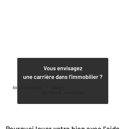
1
Vous envisagez
une carrière dans l'immobilier ?
Agence immobilière
Location
Découvrir nos offres
Pourquoi louer votre bien avec l'aide