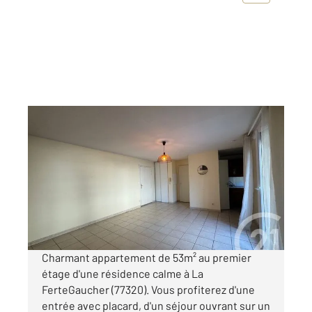
LA FERTE GAUCHER 77
2
53,05 m
, 2 pièces
Ref : 25256
Appartement F2 Bis à louer
690 €
par mois charges comprises
Charmant appartement de 53m² au premier
étage d'une résidence calme à La
FerteGaucher (77320). Vous profiterez d'une
entrée avec placard, d'un séjour ouvrant sur un