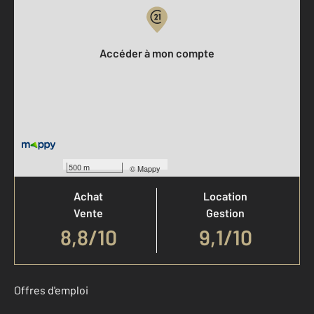
Votre compte :
Accéder à mon compte
Votre agence est notée
500 m
©
Mappy
Achat
Location
Vente
Gestion
8,8
/
10
9,1/10
Offres d'emploi