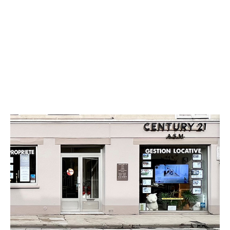
CENTURY 21 A.S.M.
46 rue Bertrand Flornoy
COULOMMIERS - 77120
Envoyer un message
Téléphoner à l'agence