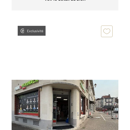
Exclusivité
MONTMIRAIL 51
2
177 m
, 10 pièces
Ref : 23663
Appartement Local à louer
4 899 €
par mois charges comprises