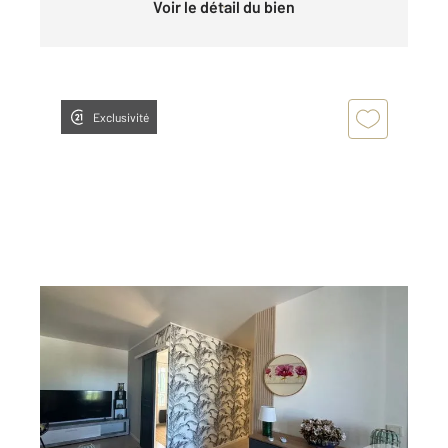
Voir le détail du bien
Exclusivité
CHAILLY EN BRIE 77
2
48,68 m
, 3 pièces
Ref : 25260
Appartement F3 à louer
1 050 €
par mois charges comprises