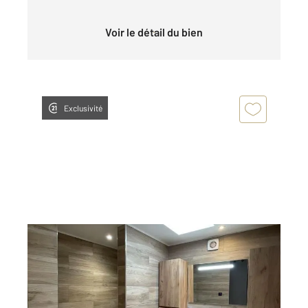
Voir le détail du bien
Exclusivité
ST DENIS LES REBAIS 77
2
111,34 m
, 5 pièces
Ref : 25200
Maison à louer