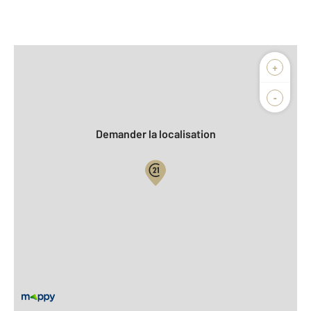
Afficher sur la carte :
+
Agence
Biens vendus
-
Demander la localisation
Vue globale
2
Surface totale : 142,3 m
2
Surface habitable : 136,0 m
2
Surface terrain : 964 m
Nombre de pièces : 7
[Voir le détail]
Équipements