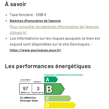
À savoir
Taxe foncière : 1098 €
Barèmes d'honoraires de l'agence
Pour consulter les barèmes d'honoraires de l'agence,
cliquez ici
Les informations sur les risques auxquels ce bien est
exposé sont disponibles sur le site Géorisques :
https://www.georisques.gouv.fr/
Les performances énergétiques
logement extrêmement performant
consommation
(énergie primaire)
émissions
97
3
2
2
kWh/m
.an
kg CO
/m
.an
2
51 kWh/m²/an
d'énergie finale