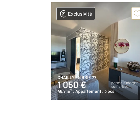
Exclusivité
CHAILLY EN BRIE 77
1 050 €
par mois charges
comprises
2
48,7 m
, Appartement
, 3 pcs