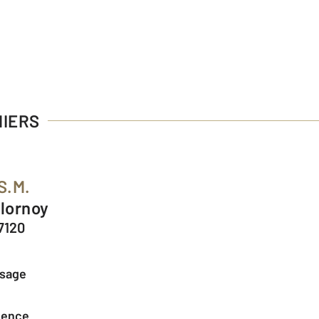
MIERS
S.M.
Flornoy
7120
ssage
agence