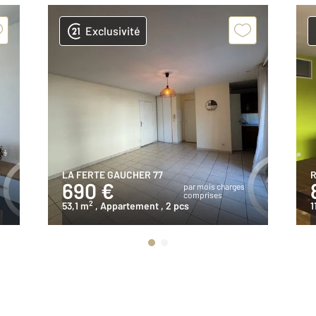
Exclusivité
LA FERTE GAUCHER 77
R
690 €
par mois charges
comprises
2
53,1 m
, Appartement
, 2 pcs
1