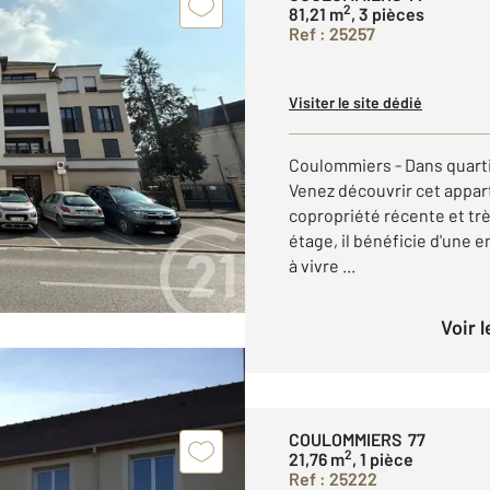
2
81,21 m
, 3 pièces
Ref : 25257
Visiter le site dédié
Coulommiers - Dans quartie
Venez découvrir cet appar
copropriété récente et tr
étage, il bénéficie d'une e
à vivre ...
Voir 
COULOMMIERS 77
2
21,76 m
, 1 pièce
Ref : 25222