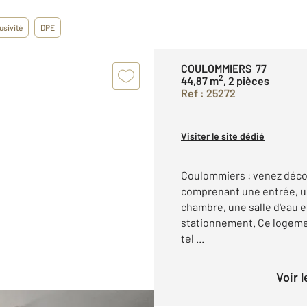
usivité
DPE
COULOMMIERS 77
2
44,87 m
, 2 pièces
Ref : 25272
Visiter le site dédié
Coulommiers : venez décou
comprenant une entrée, u
chambre, une salle d'eau e
stationnement. Ce logemen
tel ...
Voir 