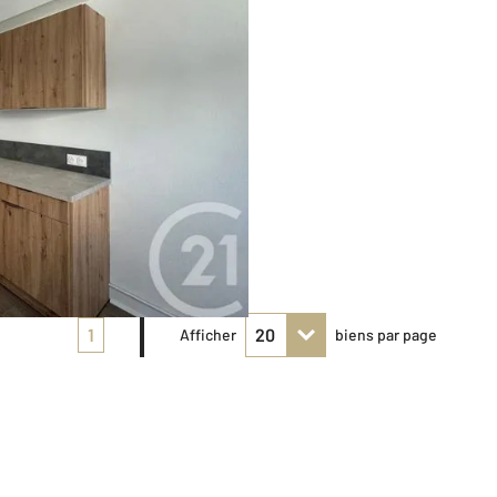
1
Afficher
biens par page