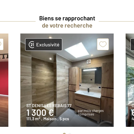
Biens se rapprochant
de votre recherche
Exclusivité
ST DENIS LES REBAIS 77
C
1 300 €
par mois charges
comprises
2
111,3 m
, Maison
, 5 pcs
4