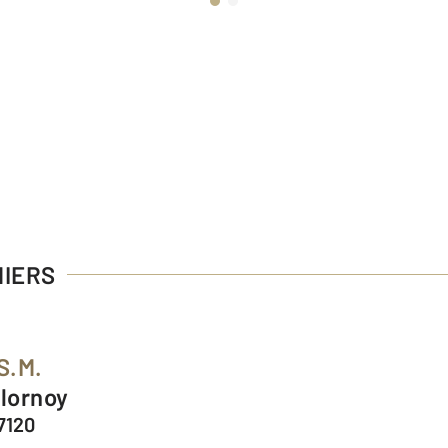
MIERS
S.M.
Flornoy
7120