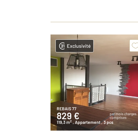
Exclusivité
REBAIS 77
829 €
par mois charges
comprises
2
119,3 m
, Appartement
, 3 pcs