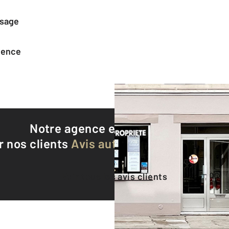
ssage
agence
Notre agence est notée
8,8/10
r nos clients
Avis authentifiés par Qualite
Voir tous les avis clients