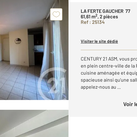
LA FERTE GAUCHER 77
2
61,61 m
, 2 pièces
Ref : 25134
Visiter le site dédié
CENTURY 21 ASM, vous pro
en plein centre-ville de l
cuisine aménagée et équi
spacieuse ainsi qu'une sal
appelez-nous au ...
Voir 