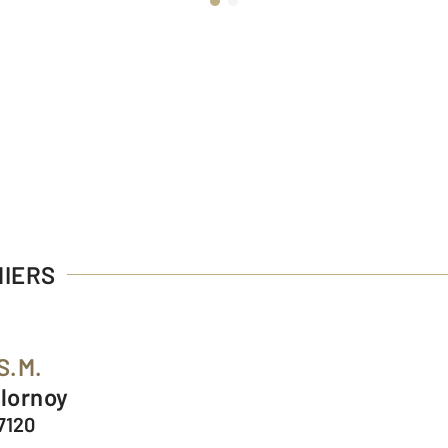
MIERS
S.M.
Flornoy
7120