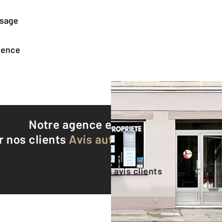
ssage
agence
Notre agence est notée
8,8/10
r nos clients
Avis authentifiés par Qualite
Voir tous les avis clients