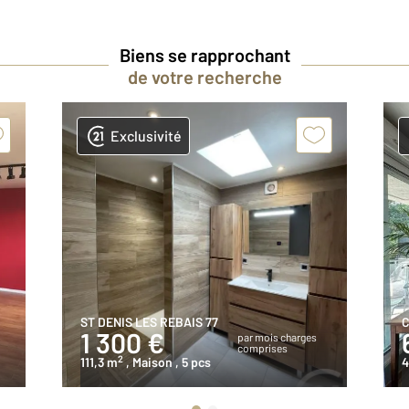
Biens se rapprochant
de votre recherche
Exclusivité
ST DENIS LES REBAIS 77
C
1 300 €
par mois charges
comprises
2
111,3 m
, Maison
, 5 pcs
4