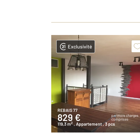
Exclusivité
REBAIS 77
829 €
par mois charges
comprises
2
119,3 m
, Appartement
, 3 pcs