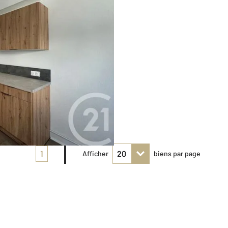
1
Afficher
biens par page